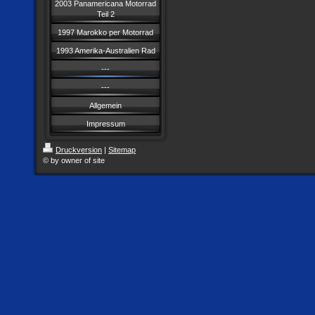
2003 Panamericana Motorrad
Teil 2
1997 Marokko per Motorrad
1993 Amerika-Australien Rad
---
---
Allgemein
Impressum
Druckversion
|
Sitemap
© by owner of site