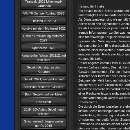
Transalp 2023 Mittenwald-
Gardasee
Haftung für Inhalte
Die Inhalte meiner Seiten wurden mit g
VW T6 Camper Ausbau 2023
Vollständigkeit und Aktualität der I
Als Diensteanbieter sind wir gemäß 
Thailand 2022 /23
Seiten nach den allgemeinen Gesetz
wir als Diensteanbieter jedoch nicht 
Korsika mit dem Motorrad 2022
fremde Informationen zu überwachen
Ostsee Umrundung Motorrad
eine rechtswidrige Tätigkeit hinweis
2023
Sperrung der Nutzung von Informati
hiervon unberührt. Eine diesbezüglic
Alpencross 2022
Kenntnis einer konkreten Rechtsver
entsprechenden Rechtsverletzungen 
Kanarischer Winter 2021/22 auf
Haftung für Links
dem Boot
Unser Angebot enthält Links zu exter
Segeln Gibraltar zu den
keinen Einfluss haben. Deshalb könn
Kanaren
Gewähr übernehmen. Für die Inhalte de
Anbieter oder Betreiber der Seiten v
Segeln 2021, wo geht´s hin?
Zeitpunkt der Verlinkung auf möglic
Inhalte waren zum Zeitpunkt der Ver
Sardinien-Balearen-Gibraltar
inhaltliche Kontrolle der verlinkten 
einer Rechtsverletzung nicht zumut
Boot, Segeln und viel Meer
Rechtsverletzungen werden wir dera
Das Schiff
Urheberrecht
Die durch die Seitenbetreiber erstel
2019, SO-Asien, Segeln und
diesen Seiten unterliegen dem deutsc
Arbeiten
Bearbeitung, Verbreitung und jede A
Urheberrechtes bedürfen der Zustimm
Griechenland, Segeln weiter
Downloads und Kopien dieser Seite si
geht´s 2018
Gebrauch gestattet. Soweit die Inhalt