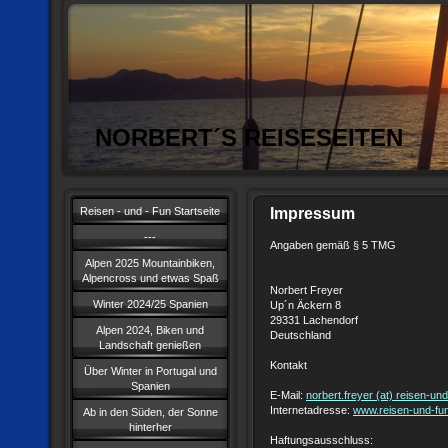
NORBERT´S REISESEITEN
Impressum
Reisen - und - Fun Startseite
---
Angaben gemäß § 5 TMG
Alpen 2025 Mountainbiken,
Alpencross und etwas Spaß
Norbert Freyer
Winter 2024/25 Spanien
Up´n Äckern 8
29331 Lachendorf
Alpen 2024, Biken und
Deutschland
Landschaft genießen
Kontakt
Über Winter in Portugal und
Spanien
E-Mail:
norbert.freyer (at) reisen-un
Internetadresse:
www.reisen-und-fu
Ab in den Süden, der Sonne
hinterher
Haftungsausschluss: