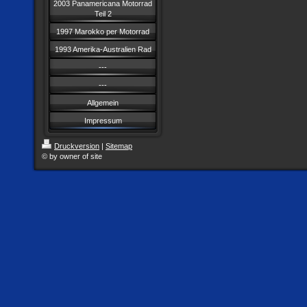
2003 Panamericana Motorrad
Teil 2
1997 Marokko per Motorrad
1993 Amerika-Australien Rad
---
---
Allgemein
Impressum
Druckversion
|
Sitemap
© by owner of site