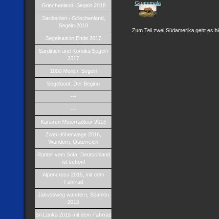
Griechenland, Segeln 2018
Sardienien - Griechenland,
Segeln 2018
Zum Teil zwei Südamerika geht es hi
Segelsaison Ende 2017
Sardinien und Korsika Segeln
2017
1000 Meilen, Segeln
Segelboot, Der Beginn
---
---
Kanaren Motorradtour 2018
Zwei Höhenwege 2016,
Wandern, Österreich
Runter vom Sofa, Deutschland
ist schön!
Alpencross 2015, mit dem
Fahrrad
Jakobsweg wandern, Spanien
2015
Sri Lanka 2015 mit dem Fahrrad