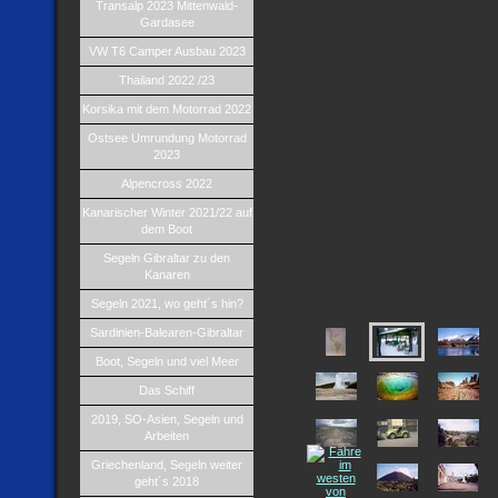
Transalp 2023 Mittenwald-
Gardasee
VW T6 Camper Ausbau 2023
Thailand 2022 /23
Korsika mit dem Motorrad 2022
Ostsee Umrundung Motorrad
2023
Alpencross 2022
Kanarischer Winter 2021/22 auf
dem Boot
Segeln Gibraltar zu den
Kanaren
Segeln 2021, wo geht´s hin?
Sardinien-Balearen-Gibraltar
Boot, Segeln und viel Meer
Das Schiff
2019, SO-Asien, Segeln und
Arbeiten
Griechenland, Segeln weiter
geht´s 2018