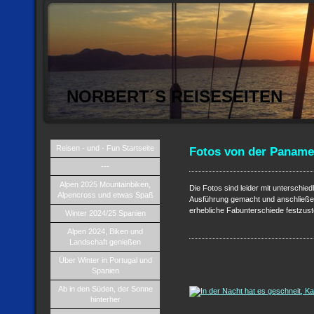
NORBERT´S REISESEITEN
Reisen - und - Fun Startseite
Fotos von der Paname
---
Alpen 2025 Mountainbiken,
Die Fotos sind leider mit unterschie
Alpencross und etwas Spaß
Ausführung gemacht und anschließend 
erhebliche Fabunterschiede festzuste
Winter 2024/25 Spanien
Alpen 2024, Biken und
Landschaft genießen
Über Winter in Portugal und
Spanien
Ab in den Süden, der Sonne
hinterher