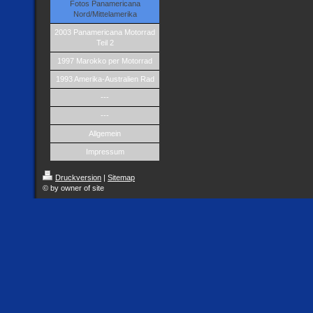
Fotos Panamericana
Nord/Mittelamerika
2003 Panamericana Motorrad
Teil 2
1997 Marokko per Motorrad
1993 Amerika-Australien Rad
---
---
Allgemein
Impressum
Druckversion
|
Sitemap
© by owner of site