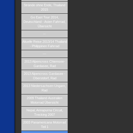
Strände ohne Ende, Thailand
2015
Go East Tour 2014,
Deutschland - Asien Fahrrad,
Übersicht
--
Altuelle Reise 2013/14 Thailand
- Philippinen Fahrrad
---
2013 Alpencross Chiemsee-
Gardasee, Rad
2013 Alpencross Gardasee -
Oberstdorf, Rad
2013 Niedersachsen-Ungarn,
Rad
2009 Thailand-Australien
Motorrad Übersicht
Nepal, Annapurna Circuit,
Trecking 2007
2003 Panamericana Motorrad
Teil 1